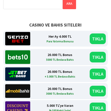
ARA
CASINO VE BAHIS SITELERI
Her Ay 4.000 TL
TIKLA
Para Yatırma Bonusu
20.000 TL Bonus
TIKLA
5000 TL Bedava Bahis
20.000 TL Bonus
TIKLA
+ 5.000 TL Bedava Bahis
20.000 TL Bonus
TIKLA
3000 TL Bedava Bahis
5.000 TL'ye Varan
TIKLA
%100 Nakit İade!