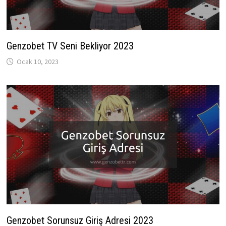
Genzobet TV Seni Bekliyor 2023
Ocak 10, 2023
Genzobet Sorunsuz Giriş Adresi 2023