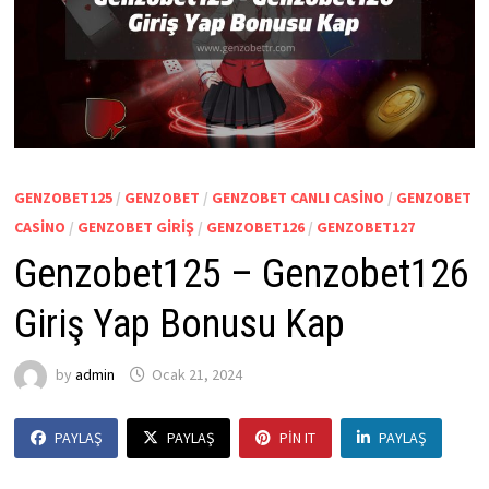
GENZOBET125
/
GENZOBET
/
GENZOBET CANLI CASINO
/
GENZOBET
CASINO
/
GENZOBET GIRIŞ
/
GENZOBET126
/
GENZOBET127
Genzobet125 – Genzobet126
Giriş Yap Bonusu Kap
by
admin
Ocak 21, 2024
PAYLAŞ
PAYLAŞ
PIN IT
PAYLAŞ