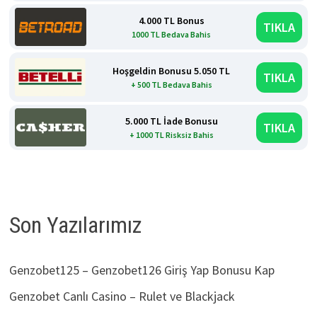
4.000 TL Bonus
TIKLA
1000 TL Bedava Bahis
Hoşgeldin Bonusu 5.050 TL
TIKLA
+ 500 TL Bedava Bahis
5.000 TL İade Bonusu
TIKLA
+ 1000 TL Risksiz Bahis
Son Yazılarımız
Genzobet125 – Genzobet126 Giriş Yap Bonusu Kap
Genzobet Canlı Casino – Rulet ve Blackjack