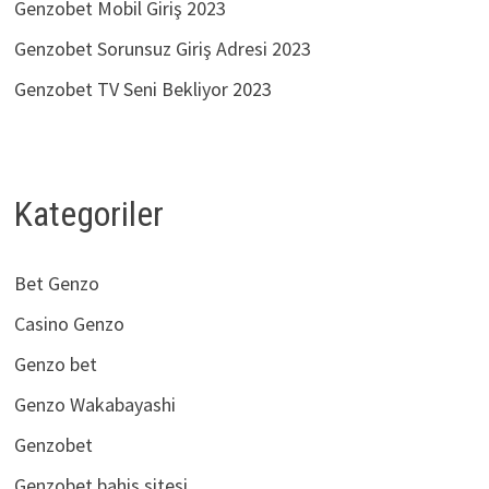
Genzobet Mobil Giriş 2023
Genzobet Sorunsuz Giriş Adresi 2023
Genzobet TV Seni Bekliyor 2023
Kategoriler
Bet Genzo
Casino Genzo
Genzo bet
Genzo Wakabayashi
Genzobet
Genzobet bahis sitesi