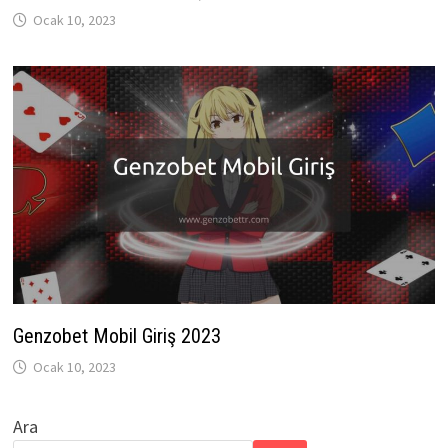
Ocak 10, 2023
Genzobet Mobil Giriş 2023
Ocak 10, 2023
Ara