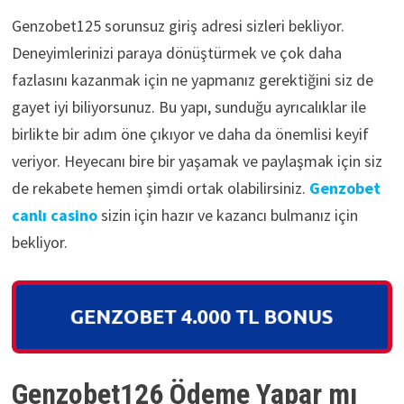
Genzobet125 sorunsuz giriş adresi sizleri bekliyor.
Deneyimlerinizi paraya dönüştürmek ve çok daha
fazlasını kazanmak için ne yapmanız gerektiğini siz de
gayet iyi biliyorsunuz. Bu yapı, sunduğu ayrıcalıklar ile
birlikte bir adım öne çıkıyor ve daha da önemlisi keyif
veriyor. Heyecanı bire bir yaşamak ve paylaşmak için siz
de rekabete hemen şimdi ortak olabilirsiniz.
Genzobet
canlı casino
sizin için hazır ve kazancı bulmanız için
bekliyor.
Genzobet126 Ödeme Yapar mı