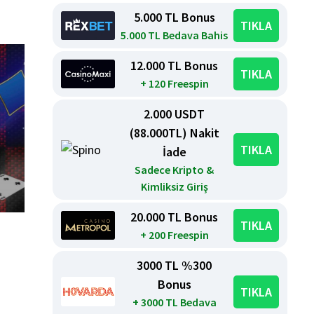
5.000 TL Bonus
TIKLA
5.000 TL Bedava Bahis
12.000 TL Bonus
TIKLA
+ 120 Freespin
2.000 USDT
(88.000TL) Nakit
TIKLA
İade
Sadece Kripto &
Kimliksiz Giriş
20.000 TL Bonus
TIKLA
+ 200 Freespin
3000 TL %300
Bonus
TIKLA
+ 3000 TL Bedava