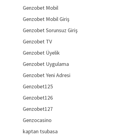
Genzobet Mobil
Genzobet Mobil Giriş
Genzobet Sorunsuz Giriş
Genzobet TV
Genzobet Üyelik
Genzobet Uygulama
Genzobet Yeni Adresi
Genzobet125
Genzobet126
Genzobet127
Genzocasino
kaptan tsubasa