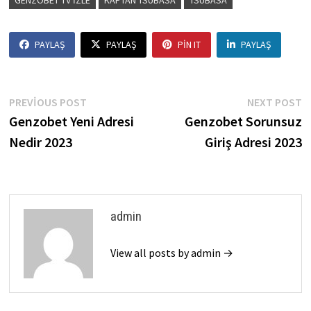
GENZOBET TV İZLE
KAPTAN TSUBASA
TSUBASA
PAYLAŞ
PAYLAŞ
PIN IT
PAYLAŞ
Yazı
Previous
N
PREVIOUS POST
NEXT POST
post:
p
Genzobet Yeni Adresi
Genzobet Sorunsuz
gezinmesi
Nedir 2023
Giriş Adresi 2023
admin
View all posts by admin →