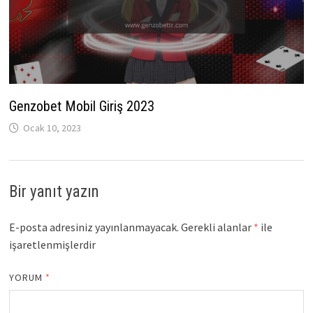
Genzobet Mobil Giriş 2023
Ocak 10, 2023
Bir yanıt yazın
E-posta adresiniz yayınlanmayacak.
Gerekli alanlar
*
ile
işaretlenmişlerdir
YORUM
*