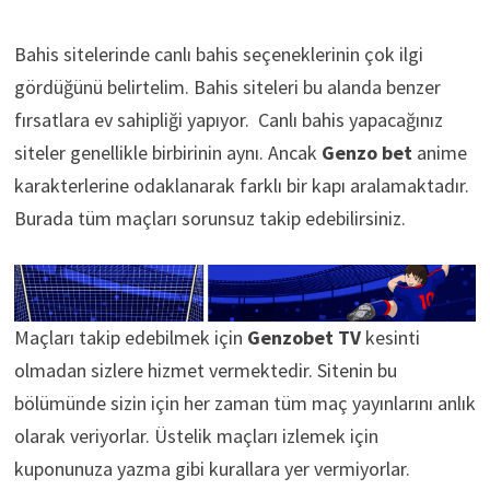
Bahis sitelerinde canlı bahis seçeneklerinin çok ilgi
gördüğünü belirtelim. Bahis siteleri bu alanda benzer
fırsatlara ev sahipliği yapıyor. Canlı bahis yapacağınız
siteler genellikle birbirinin aynı. Ancak
Genzo bet
anime
karakterlerine odaklanarak farklı bir kapı aralamaktadır.
Burada tüm maçları sorunsuz takip edebilirsiniz.
Maçları takip edebilmek için
Genzobet TV
kesinti
olmadan sizlere hizmet vermektedir. Sitenin bu
bölümünde sizin için her zaman tüm maç yayınlarını anlık
olarak veriyorlar. Üstelik maçları izlemek için
kuponunuza yazma gibi kurallara yer vermiyorlar.