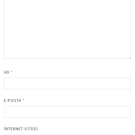
AD
*
E-POSTA
*
İNTERNET SITESI