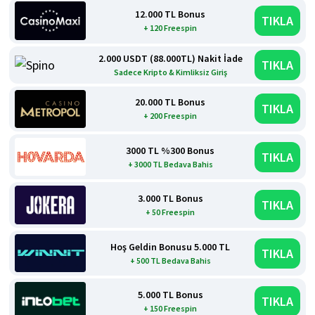
12.000 TL Bonus
TIKLA
+ 120 Freespin
2.000 USDT (88.000TL) Nakit İade
TIKLA
Sadece Kripto & Kimliksiz Giriş
20.000 TL Bonus
TIKLA
+ 200 Freespin
3000 TL %300 Bonus
TIKLA
+ 3000 TL Bedava Bahis
3.000 TL Bonus
TIKLA
+ 50 Freespin
Hoş Geldin Bonusu 5.000 TL
TIKLA
+ 500 TL Bedava Bahis
5.000 TL Bonus
TIKLA
+ 150 Freespin