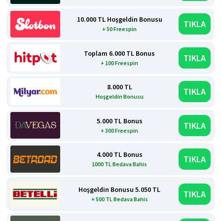
10.000 TL Hoşgeldin Bonusu
TIKLA
+ 50 Freespin
Toplam 6.000 TL Bonus
TIKLA
+ 100 Freespin
8.000 TL
TIKLA
Hoşgeldin Bonusu
5.000 TL Bonus
TIKLA
+ 300 Freespin
4.000 TL Bonus
TIKLA
1000 TL Bedava Bahis
Hoşgeldin Bonusu 5.050 TL
TIKLA
+ 500 TL Bedava Bahis