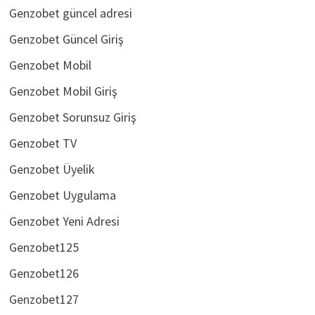
Genzobet güncel adresi
Genzobet Güncel Giriş
Genzobet Mobil
Genzobet Mobil Giriş
Genzobet Sorunsuz Giriş
Genzobet TV
Genzobet Üyelik
Genzobet Uygulama
Genzobet Yeni Adresi
Genzobet125
Genzobet126
Genzobet127